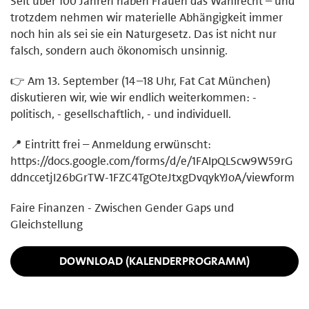
Seit über 100 Jahren haben Frauen das Wahlrecht – und
trotzdem nehmen wir materielle Abhängigkeit immer
noch hin als sei sie ein Naturgesetz. Das ist nicht nur
falsch, sondern auch ökonomisch unsinnig.
👉 Am 13. September (14–18 Uhr, Fat Cat München)
diskutieren wir, wie wir endlich weiterkommen: -
politisch, - gesellschaftlich, - und individuell.
📍 Eintritt frei – Anmeldung erwünscht:
https://docs.google.com/forms/d/e/1FAIpQLScw9W59rG
ddnccetjI26bGrTW-1FZC4TgOteJtxgDvqykYJoA/viewform
Faire Finanzen - Zwischen Gender Gaps und
Gleichstellung
DOWNLOAD (KALENDERPROGRAMM)